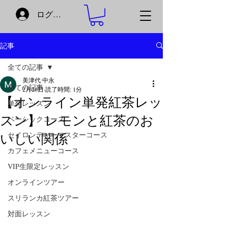
ログイン
記事
全ての記事
美津代 中永
全ての記事
2月26日
読了時間: 1分
【オンライン単発紅茶レッ
単発レッスン
スン】 レモンと紅茶のお
ベーシックコース
セイロンティーマスターコース
いしい関係
カフェメニューコース
VIP生限定レッスン
オンラインツアー
スリランカ紅茶ツアー
対面レッスン