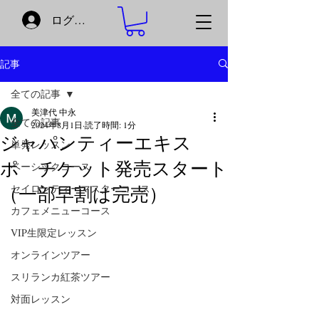
ログイン
記事
全ての記事
美津代 中永
全ての記事
2024年8月1日
読了時間: 1分
ジャパンティーエキス
単発レッスン
ポ チケット発売スタート
ベーシックコース
セイロンティーマスターコース
（一部早割は完売）
カフェメニューコース
VIP生限定レッスン
オンラインツアー
スリランカ紅茶ツアー
対面レッスン