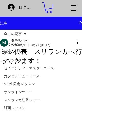
ログイン
記事
全ての記事
美津代 中永
全ての記事
2024年2月10日
読了時間: 1分
ミツ代表 スリランカへ行
単発レッスン
ってきます！
ベーシックコース
セイロンティーマスターコース
カフェメニューコース
VIP生限定レッスン
オンラインツアー
スリランカ紅茶ツアー
対面レッスン