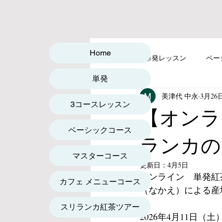
Home
全ての記事
単発レッスン
ベー
単発
美津代 中永
3月26
VIP生限定レッスン
オンライ
3コースレッスン
【オンラ
ベーシックコース
ランカの
マスターコース
更新日：
4月5日
オンライン　単発紅
カフェ メニューコース
（なかえ）による産
スリランカ紅茶ツアー
2026年4月11日（