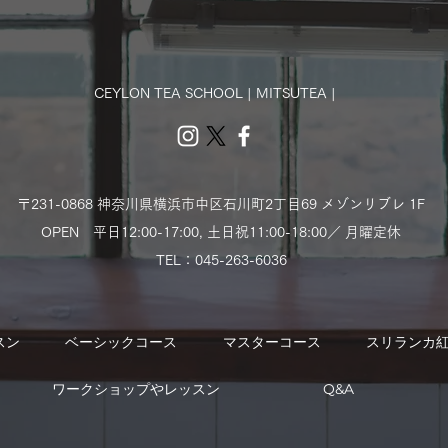
CEYLON TEA SCHOOL | MITSUTEA |
〒231-0868 神奈川県横浜市中区石川町2丁目69 メゾンリブレ 1F
OPEN 平日12:00-17:00,
土日祝11:00-18:00／ 月曜定休
TEL：​045-263-6036
スン
ベーシックコース
マスターコース
スリランカ
ワークショップやレッスン
Q&A