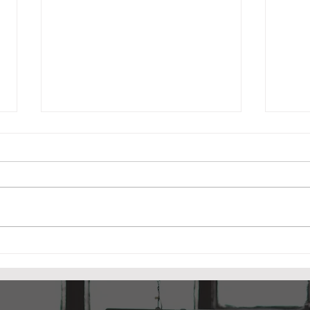
スクール 無料ガイダンス
極め
2026/9/15(火)20時～ ご予
地 
約スタート