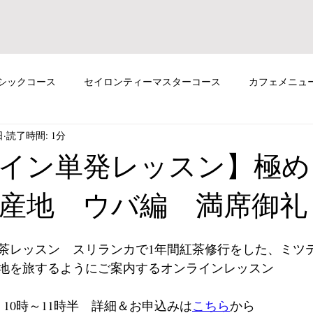
シックコース
セイロンティーマスターコース
カフェメニュ
日
読了時間: 1分
ンツアー
スリランカ紅茶ツアー
対面レッスン
イン単発レッスン】極め
産地 ウバ編 満席御礼
茶レッスン　スリランカで1年間紅茶修行をした、ミツ
地を旅するようにご案内するオンラインレッスン
土）10時～11時半　詳細＆お申込みは
こちら
から