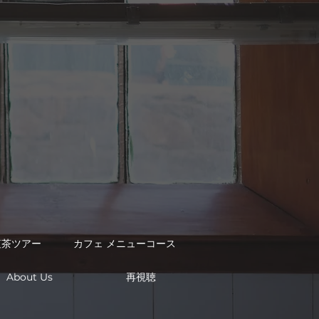
紅茶ツアー
カフェ メニューコース
再視聴
About Us