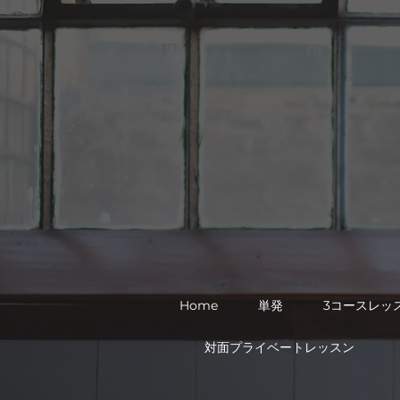
８時～9時
Home
単発
3コースレッ
対面プライベートレッスン