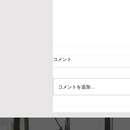
コメント
コメントを追加…
【単発レッスン】大好きな紅
茶を、持続可能なお仕事
に… 個性で差別化
Zoom 2026/8/28(金) 午後