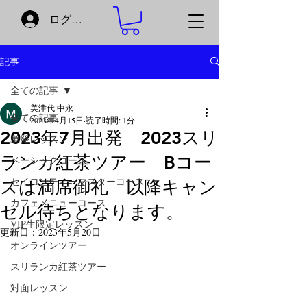
ログイン
記事
全ての記事
美津代 中永
全ての記事
2023年4月15日
読了時間: 1分
2023年7月出発 2023スリ
単発レッスン
ランカ紅茶ツアー Bコー
ベーシックコース
セイロンティーマスターコース
スは満席御礼 以降キャン
カフェメニューコース
セル待ちとなります。
VIP生限定レッスン
更新日：
2023年5月20日
オンラインツアー
スリランカ紅茶ツアー
対面レッスン