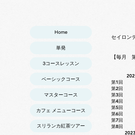
Home
​セイロ
​ 3
単発
【毎月 第
3コースレッスン
20
ベーシックコース
第1回
第2回
マスターコース
第3回
第4回 
第5回 
カフェ メニューコース
第6回 
第7回 
スリランカ紅茶ツアー
第8回 
2023