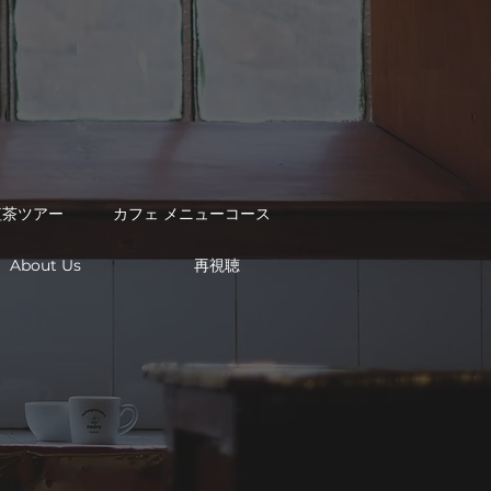
紅茶ツアー
カフェ メニューコース
再視聴
About Us