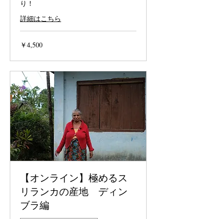
り！
詳細はこちら
4,500
￥4,500
円
【オンライン】極めるス
リランカの産地 ディン
ブラ編