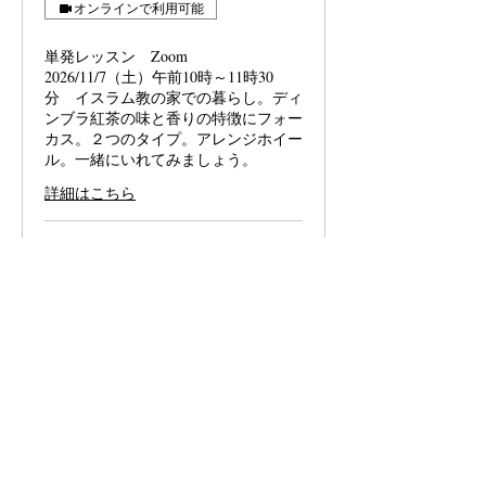
オンラインで利用可能
単発レッスン Zoom
2026/11/7（土）午前10時～11時30
分 イスラム教の家での暮らし。ディ
ンブラ紅茶の味と香りの特徴にフォー
カス。２つのタイプ。アレンジホイー
ル。一緒にいれてみましょう。
詳細はこちら
7,600
￥7,600
円
オンライン
単発レッスン