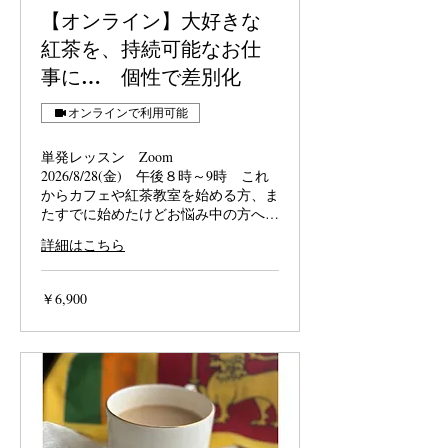
【オンライン】大好きな
紅茶を、持続可能なお仕
事に… 個性で差別化
オンラインで利用可能
単発レッスン Zoom
2026/8/28(金) 午後８時～9時 これ
からカフェや紅茶教室を始める方、ま
たすでに始めたけどお悩み中の方へ…
詳細はこちら
6,900
￥6,900
円