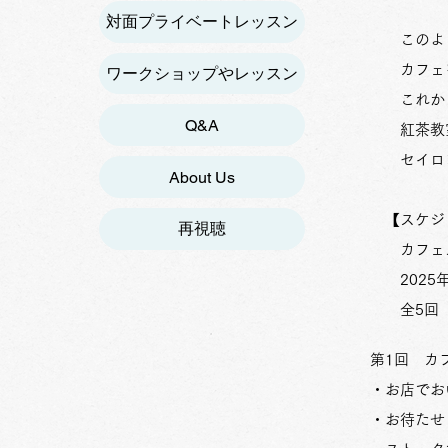
対面プライベートレッスン
このよ
カフェを
ワークショップやレッスン
これから
Q&A
​ 紅茶教
セイロン
About Us
【スケジ
再視聴
カフェメ
2025年
全5回
第1回 
・お店でお
・お待たせ