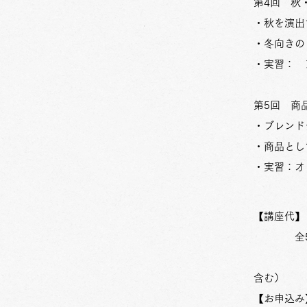
第4回
・秋を演出
・冬向きの
・実習： 
第5
回
商
・ブレンド
・商品とし
・実習：オ
【講座代】
全5回 
（茶
含む）
【お申込み