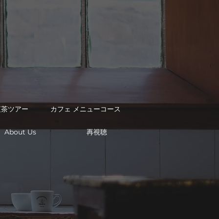
紅茶ツアー
カフェ メニューコース
再視聴
About Us