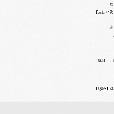
締め切
【支払い及
実
一
：講師 
​
【Q&A】