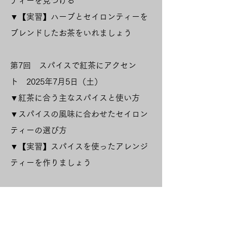
ティーを見つける
​▼【実習】ハーブとセイロンティーを
ブレンドしたお茶をいれましょう
第7回 スパイスで紅茶にアクセン
ト 2025年7月5日（土）
▼紅茶に合う主なスパイスと使い方
▼スパイスの風味に合わせたセイロン
ティーの選び方
▼【実習】スパイスを使ったアレンジ
ティーを作りましょう
第8回 ​簡単に作れる本格的なチャ
イ 2025年8月2日（土）
単発受講可能