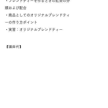
・ブレンドティーを作るときの紅茶の分
類および配合
・商品としてのオリジナルブレンドティ
ーの作り方ポイント
・実習：オリジナルブレンドティー
【講座代】
全5回 受講料 税込み
（茶葉、その他教
材、送料含む）
【支払い及び教材】
実習用教材（茶葉、プラントミ