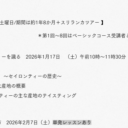
/土曜日
/期間は約1年8か月
＋スリランカツアー 】
～8回はベーシック​コース受講者と同時
ィーを識る 2026年1月17日 （土）午前10時～11時3
 ～セイロンティーの歴史～
大産地の概要
ティーの主な産地のテイスティング
 2026年2月7日（土）
単発レッスンあり