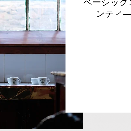
ベーシック
ンティ―
54,000
円