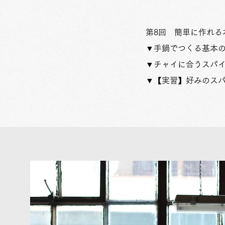
第8回 ​簡単に作れる
​▼手鍋でつくる基本
▼チャイに合うスパ
​▼【実習】好みのス