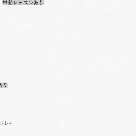
）
単発レッスンあり
あり
とは～