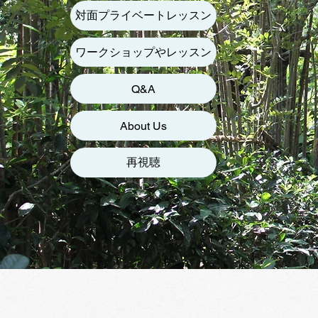
対面プライベートレッスン
ワークショップやレッスン
Q&A
About Us
再視聴