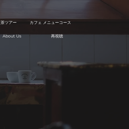
紅茶ツアー
カフェ メニューコース
再視聴
About Us