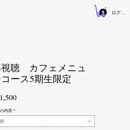
ログイン
再視聴 カフェメニュ
ーコース5期生限定
価
1,500
格
の内容
*
択