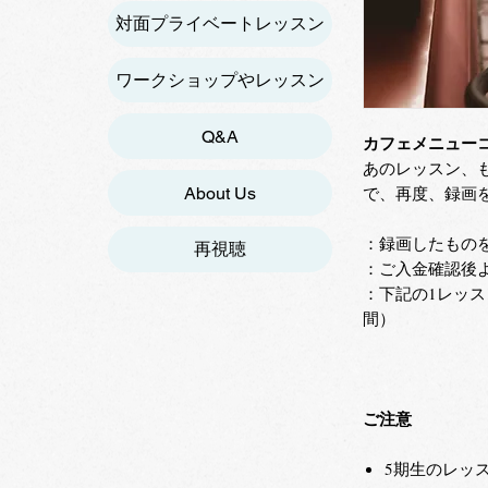
対面プライベートレッスン
ワークショップやレッスン
Q&A
カフェメニュー
あのレッスン、
で、再度、録画
About Us
：録画したもの
再視聴
：ご入金確認後
：下記の1レッス
間）
ご注意
5期生のレッ